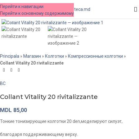
Перейти к навигации
МЕНЮ
Перейти к основному содержимому
Нажмите, чтобы увеличить
Principala
»
Магазин
»
Колготки
»
Компрессионные колготки
»
Collant Vitality 20 rivitalizzante
BC
Collant Vitality 20 rivitalizzante
MDL
85,00
Тонкие тонизирующие колготки 20 den,моделируют силуэт,
благодаря поддерживающему верху.