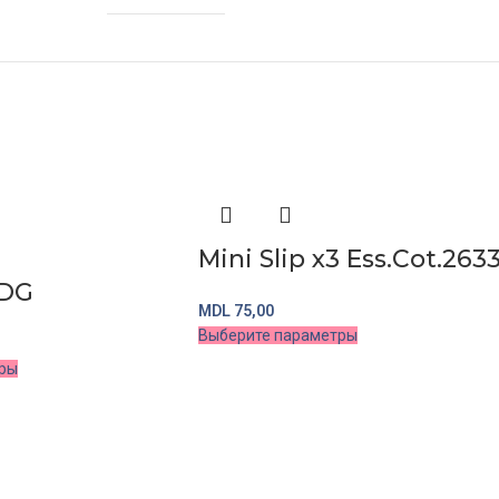
Mini Slip x3 Ess.Cot.263
1DG
MDL
75,00
Выберите параметры
ры