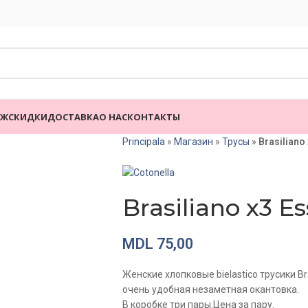
АЖ
СКИДКИ
ДОСТАВКА
О НАС
КОНТАКТЫ
Principala
»
Магазин
»
Трусы
»
Brasiliano
Brasiliano x3 E
MDL
75,00
Женские хлопковые bielastico трусики Bra
очень удобная незаметная окантовка.
В коробке три пары.Цена за пару.