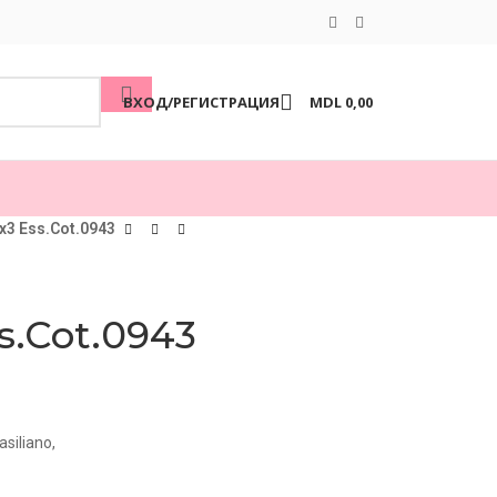
ВХОД/РЕГИСТРАЦИЯ
MDL
0,00
 x3 Ess.Cot.0943
ss.Cot.0943
siliano,