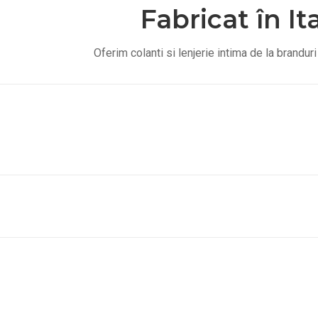
Fabricat în I
Oferim colanti si lenjerie intima de la branduri
Colanti subtiri
Cumpara
Ciorapi femei