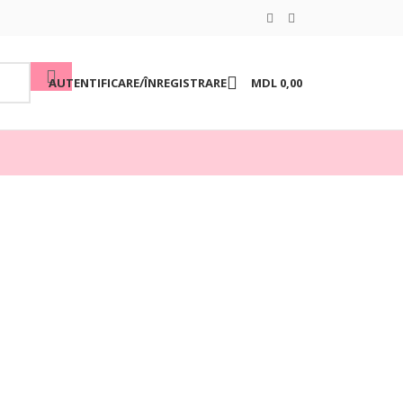
AUTENTIFICARE/ÎNREGISTRARE
MDL
0,00