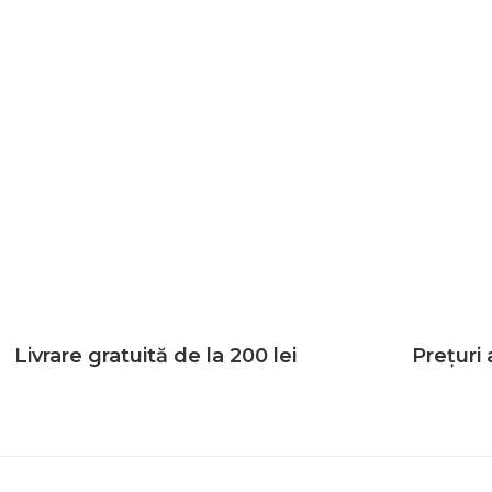
Livrare gratuită de la 200 lei
Prețuri 