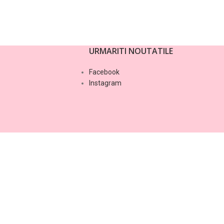
URMARITI NOUTATILE
Facebook
Instagram