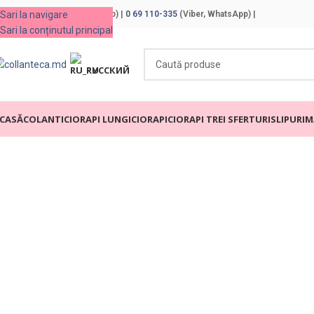
 69 110-337
Sari la navigare
(Viber, WhatsApp) |
0 69 110-335
(Viber, WhatsApp) |
Sari la conținutul principal
РУССКИЙ
CASĂ
COLANTI
CIORAPI LUNGI
CIORAPI
CIORAPI TREI SFERTURI
SLIPURI
M