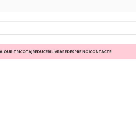
AIOURI
TRICOTAJ
REDUCERI
LIVRARE
DESPRE NOI
CONTACTE