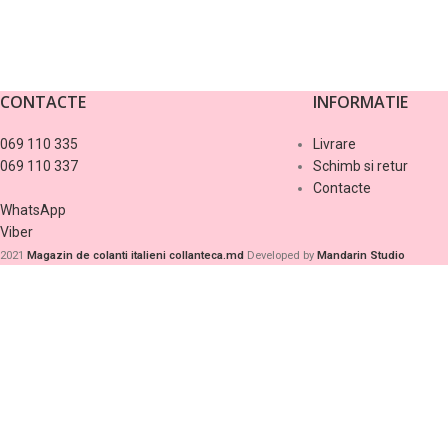
CONTACTE
INFORMATIE
valor casino
069 110 335
Livrare
069 110 337
Schimb si retur
Contacte
WhatsApp
Viber
2021
Magazin de colanti italieni collanteca.md
Developed by
Mandarin Studio