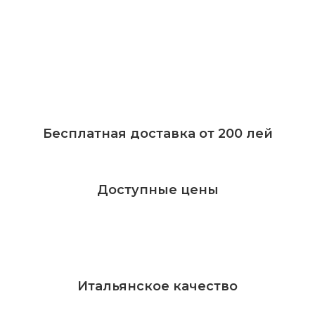
Бесплатная доставка от 200 лей
Доступные цены
Итальянское качество