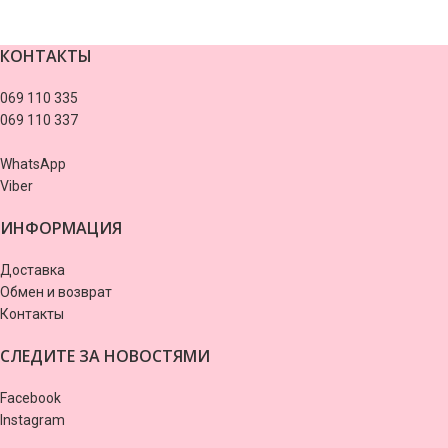
КОНТАКТЫ
valor casino
069 110 335
069 110 337
WhatsApp
Viber
ИНФОРМАЦИЯ
Доставка
Обмен и возврат
Контакты
СЛЕДИТЕ ЗА НОВОСТЯМИ
Facebook
Instagram