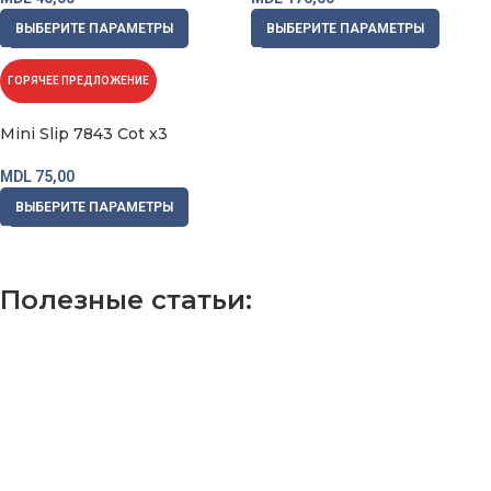
ВЫБЕРИТЕ ПАРАМЕТРЫ
ВЫБЕРИТЕ ПАРАМЕТРЫ
ГОРЯЧЕЕ ПРЕДЛОЖЕНИЕ
Mini Slip 7843 Cot x3
MDL
75,00
ВЫБЕРИТЕ ПАРАМЕТРЫ
Полезные статьи:
https://digital-health.kz/stavki-na-voleybol-s-chego-nachat-i-kak-
vox casino pl
1xbet ilovasini yuklash
valor bet
лото клуб онлайн
Le Bandit slot
izbezhat-oshibok/