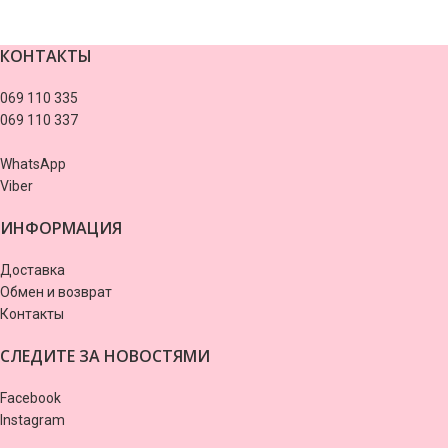
КОНТАКТЫ
valor casino
069 110 335
069 110 337
WhatsApp
Viber
ИНФОРМАЦИЯ
Доставка
Обмен и возврат
Контакты
СЛЕДИТЕ ЗА НОВОСТЯМИ
Facebook
Instagram