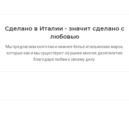
Сделано в Италии - значит сделано с
любовью
Мы предлагаем колготки и нижнее бельё итальянских марок,
которые как и мы существуют на рынке многие десятилетия
благодаря любви к своему делу.
Тонкие колготки