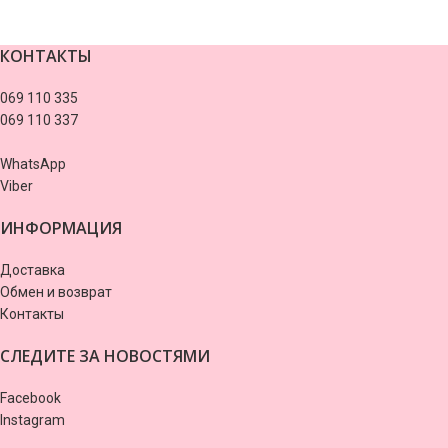
КОНТАКТЫ
valor casino
069 110 335
069 110 337
WhatsApp
Viber
ИНФОРМАЦИЯ
Доставка
Обмен и возврат
Контакты
СЛЕДИТЕ ЗА НОВОСТЯМИ
Facebook
Instagram