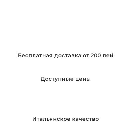
Бесплатная доставка от 200 лей
Доступные цены
Итальянское качество