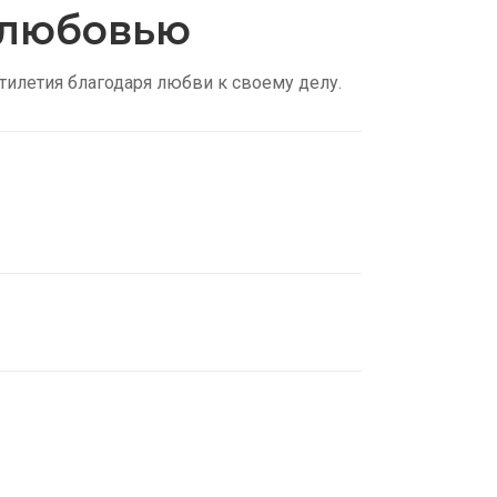
с любовью
тилетия благодаря любви к своему делу.
нские трусы
ть
идки