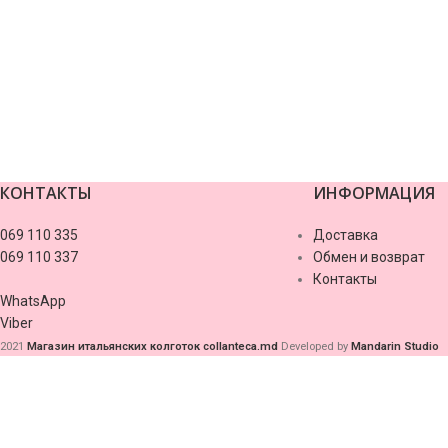
https://digital-health.kz/stavki-na-voleybol-s-chego-nachat-i-kak-izbe
vox casino pl
1xbet ilovasini yuklash
valor bet
лото клуб онлайн
Le Bandit slot
КОНТАКТЫ
ИНФОРМАЦИЯ
valor casino
069 110 335
Доставка
069 110 337
Обмен и возврат
Контакты
WhatsApp
Viber
2021
Магазин итальянских колготок collanteca.md
Developed by
Mandarin Studio