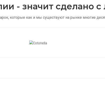
лии - значит сделано 
арок, которые как и мы существуют на рынке многие деся
Колготки в сетку
Же
Купить
Купи
Мужские носки
Ск