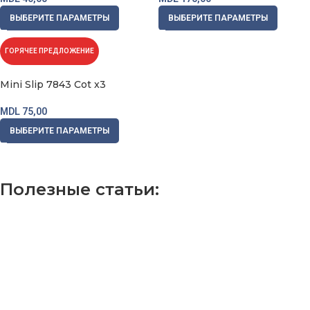
ВЫБЕРИТЕ ПАРАМЕТРЫ
ВЫБЕРИТЕ ПАРАМЕТРЫ
ГОРЯЧЕЕ ПРЕДЛОЖЕНИЕ
Mini Slip 7843 Cot x3
MDL
75,00
ВЫБЕРИТЕ ПАРАМЕТРЫ
Полезные статьи:
https://digital-health.kz/stavki-na-voleybol-s-chego-nachat-i-kak-
vox casino pl
1xbet ilovasini yuklash
valor bet
лото клуб онлайн
Le Bandit slot
izbezhat-oshibok/