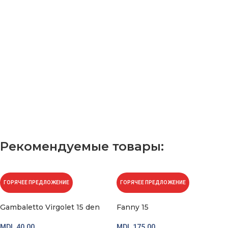
Рекомендуемые товары:
ГОРЯЧЕЕ ПРЕДЛОЖЕНИЕ
ГОРЯЧЕЕ ПРЕДЛОЖЕНИЕ
Gambaletto Virgolet 15 den
Fanny 15
MDL
40,00
MDL
175,00