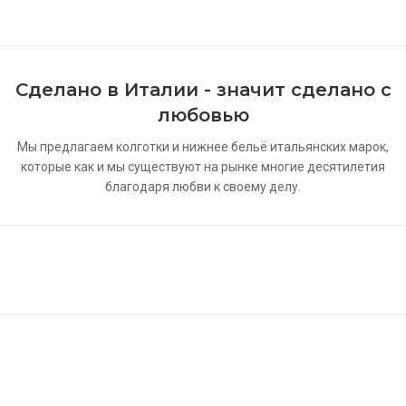
Сделано в Италии - значит сделано с
любовью
Мы предлагаем колготки и нижнее бельё итальянских марок,
которые как и мы существуют на рынке многие десятилетия
благодаря любви к своему делу.
Тонкие колготки