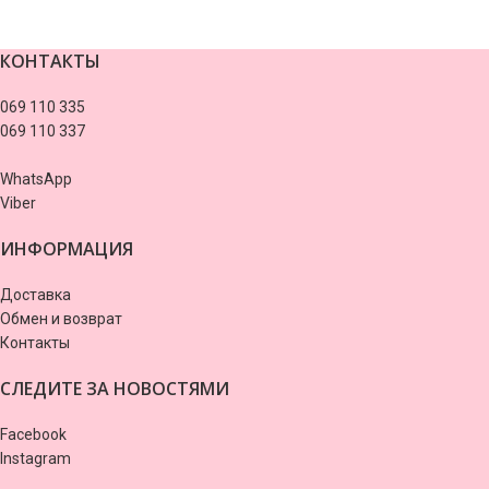
КОНТАКТЫ
valor casino
069 110 335
069 110 337
WhatsApp
Viber
ИНФОРМАЦИЯ
Доставка
Обмен и возврат
Контакты
СЛЕДИТЕ ЗА НОВОСТЯМИ
Facebook
Instagram