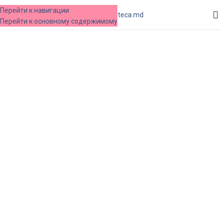
Перейти к навигации
МЕНЮ
Перейти к основному содержимому