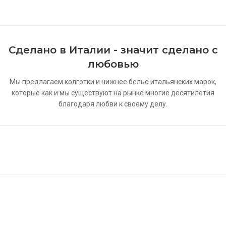
Сделано в Италии - значит сделано с
любовью
Мы предлагаем колготки и нижнее бельё итальянских марок,
которые как и мы существуют на рынке многие десятилетия
благодаря любви к своему делу.
Тонкие колготки