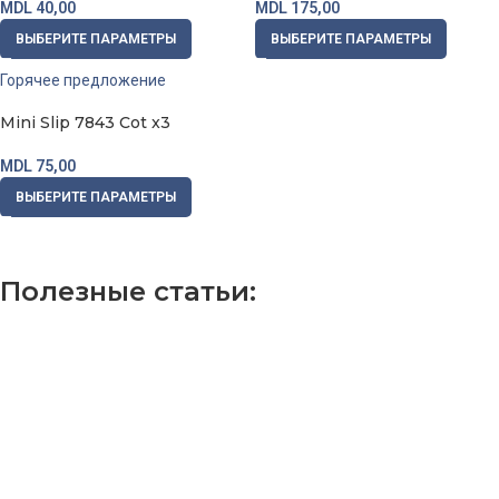
MDL
40,00
MDL
175,00
ВЫБЕРИТЕ ПАРАМЕТРЫ
ВЫБЕРИТЕ ПАРАМЕТРЫ
Горячее предложение
Mini Slip 7843 Cot x3
MDL
75,00
ВЫБЕРИТЕ ПАРАМЕТРЫ
Полезные статьи:
https://digital-health.kz/stavki-na-voleybol-s-chego-nachat-i-kak-
vox casino pl
1xbet ilovasini yuklash
valor bet
лото клуб онлайн
Le Bandit slot
izbezhat-oshibok/