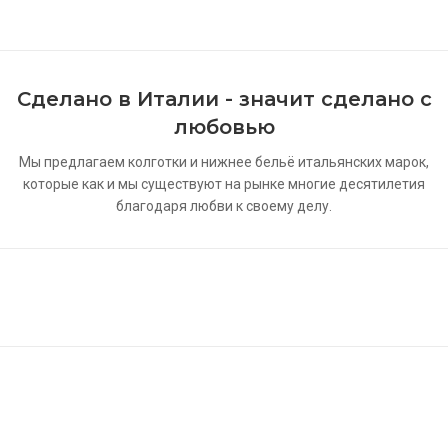
Сделано в Италии - значит сделано с
любовью
Мы предлагаем колготки и нижнее бельё итальянских марок,
которые как и мы существуют на рынке многие десятилетия
благодаря любви к своему делу.
Тонкие колготки