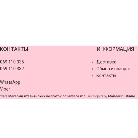
https://digital-health.kz/stavki-na-voleybol-s-chego-nachat-i-kak-izbe
vox casino pl
1xbet ilovasini yuklash
valor bet
лото клуб онлайн
Le Bandit slot
КОНТАКТЫ
ИНФОРМАЦИЯ
valor casino
069 110 335
Доставка
069 110 337
Обмен и возврат
Контакты
WhatsApp
Viber
2021
Магазин итальянских колготок collanteca.md
Developed by
Mandarin Studio