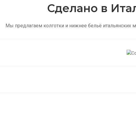
Сделано в Ита
Мы предлагаем колготки и нижнее бельё итальянских м
Тонкие колготки
К
Купить
Куп
Женские носки
М
Купить
Куп