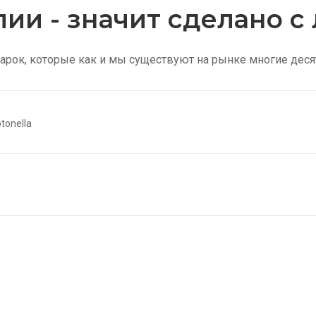
лии - значит сделано 
арок, которые как и мы существуют на рынке многие деся
олготки в сетку
Женс
ить
Купить
ужские носки
Скид
ить
Купить