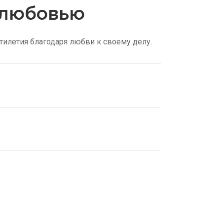
с любовью
тилетия благодаря любви к своему делу.
кие трусы
ки