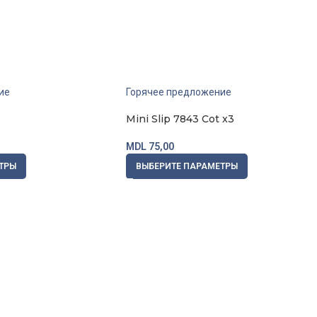
Купить
Купи
ие
Горячее предложение
Mini Slip 7843 Cot x3
MDL
75,00
ТРЫ
ВЫБЕРИТЕ ПАРАМЕТРЫ
zhat-oshibok/