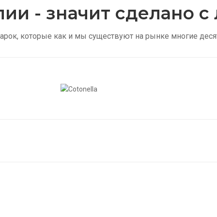
лии - значит сделано 
арок, которые как и мы существуют на рынке многие деся
Колготки в сетку
Же
Купить
Купи
Мужские носки
Ск