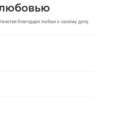
с любовью
тилетия благодаря любви к своему делу.
нские трусы
ть
идки