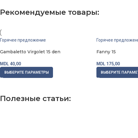
Купить
Рекомендуемые товары:
Горячее предложение
Горячее предложен
Gambaletto Virgolet 15 den
Fanny 15
MDL
40,00
MDL
175,00
ВЫБЕРИТЕ ПАРАМЕТРЫ
ВЫБЕРИТЕ ПАРАМЕ
Полезные статьи:
https://digital-health.kz/stavki-na-voleybol-s-chego-nachat-i-kak-izbe
vox casino pl
1xbet ilovasini yuklash
valor bet
лото клуб онлайн
Le Bandit slot