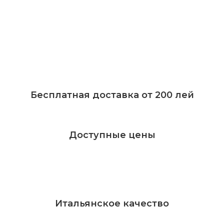
Бесплатная доставка от 200 лей
Доступные цены
Итальянское качество