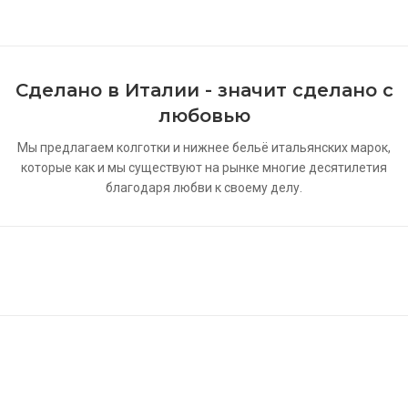
Сделано в Италии - значит сделано с
любовью
Мы предлагаем колготки и нижнее бельё итальянских марок,
которые как и мы существуют на рынке многие десятилетия
благодаря любви к своему делу.
Тонкие колготки