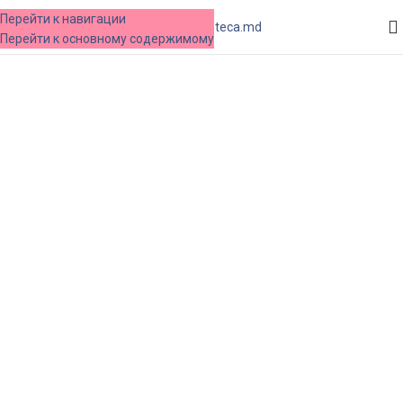
Перейти к навигации
МЕНЮ
Перейти к основному содержимому