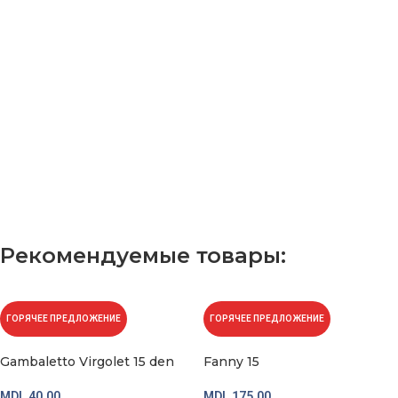
Рекомендуемые товары:
ГОРЯЧЕЕ ПРЕДЛОЖЕНИЕ
ГОРЯЧЕЕ ПРЕДЛОЖЕНИЕ
Gambaletto Virgolet 15 den
Fanny 15
MDL
40,00
MDL
175,00