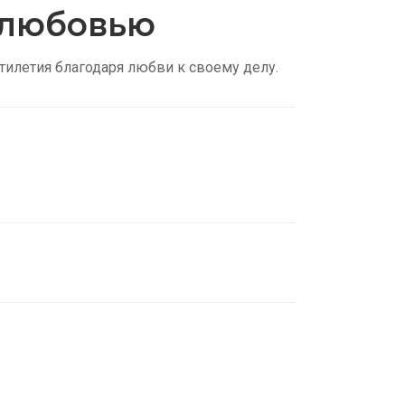
с любовью
тилетия благодаря любви к своему делу.
нские трусы
ть
идки