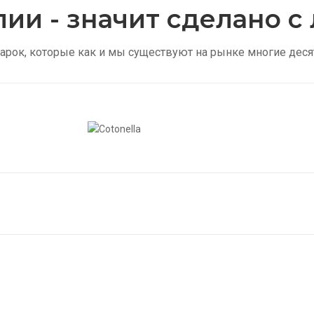
лии - значит сделано 
арок, которые как и мы существуют на рынке многие деся
Колготки в сетку
Же
Купить
Купи
Мужские носки
Ск