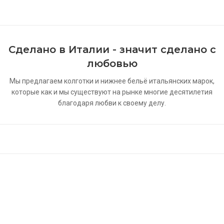
Сделано в Италии - значит сделано с
любовью
Мы предлагаем колготки и нижнее бельё итальянских марок,
которые как и мы существуют на рынке многие десятилетия
благодаря любви к своему делу.
Тонкие колготки