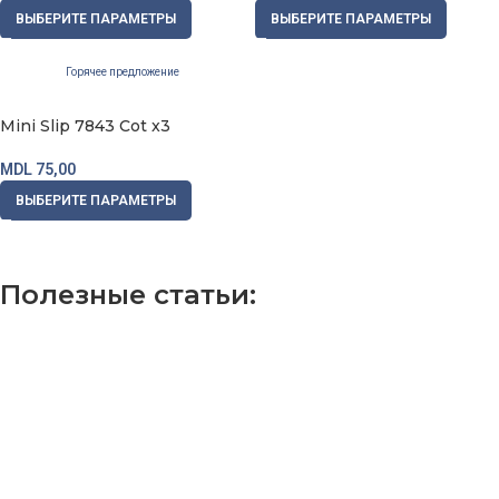
ВЫБЕРИТЕ ПАРАМЕТРЫ
ВЫБЕРИТЕ ПАРАМЕТРЫ
Горячее предложение
Mini Slip 7843 Cot x3
MDL
75,00
ВЫБЕРИТЕ ПАРАМЕТРЫ
Полезные статьи:
https://digital-health.kz/stavki-na-voleybol-s-chego-nachat-i-kak-
vox casino pl
1xbet ilovasini yuklash
valor bet
лото клуб онлайн
Le Bandit slot
izbezhat-oshibok/