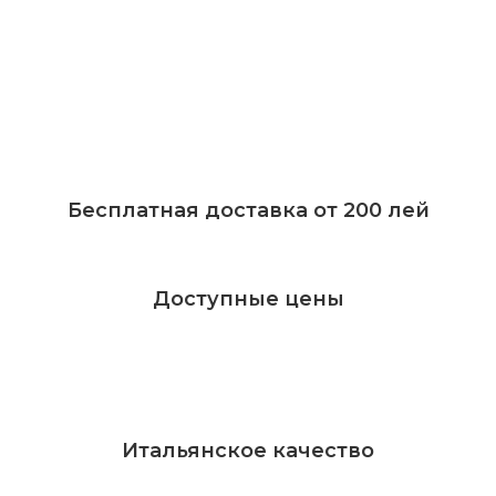
Бесплатная доставка от 200 лей
Доступные цены
Итальянское качество