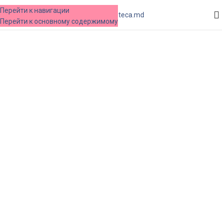
Перейти к навигации
МЕНЮ
Перейти к основному содержимому