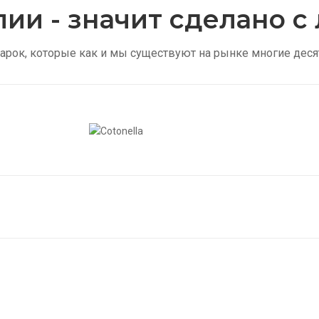
лии - значит сделано 
арок, которые как и мы существуют на рынке многие деся
Колготки в сетку
Же
Купить
Купи
Мужские носки
Ск