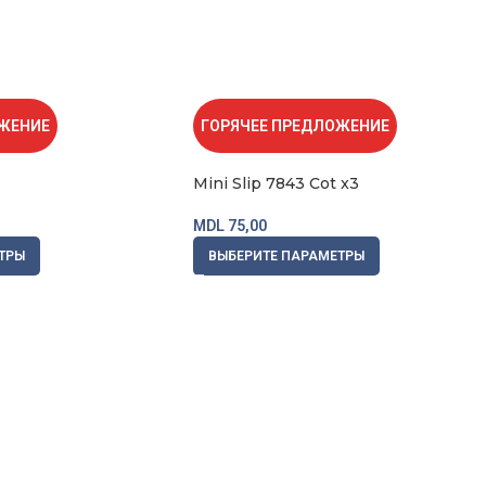
Купить
Купи
ОЖЕНИЕ
ГОРЯЧЕЕ ПРЕДЛОЖЕНИЕ
Mini Slip 7843 Cot x3
MDL
75,00
ТРЫ
ВЫБЕРИТЕ ПАРАМЕТРЫ
zhat-oshibok/