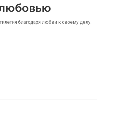
с любовью
тилетия благодаря любви к своему делу.
нские трусы
ть
идки