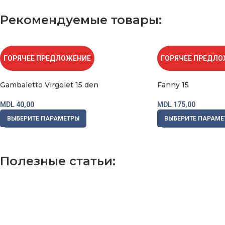
Купить
Рекомендуемые товары:
ГОРЯЧЕЕ ПРЕДЛОЖЕНИЕ
ГОРЯЧЕЕ ПРЕДЛ
Gambaletto Virgolet 15 den
Fanny 15
MDL
40,00
MDL
175,00
ВЫБЕРИТЕ ПАРАМЕТРЫ
ВЫБЕРИТЕ ПАРАМЕ
Полезные статьи:
https://digital-health.kz/stavki-na-voleybol-s-chego-nachat-i-kak-izbe
vox casino pl
1xbet ilovasini yuklash
valor bet
лото клуб онлайн
Le Bandit slot