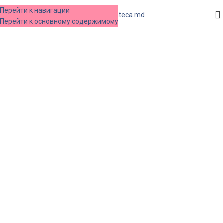
Перейти к навигации
МЕНЮ
Перейти к основному содержимому