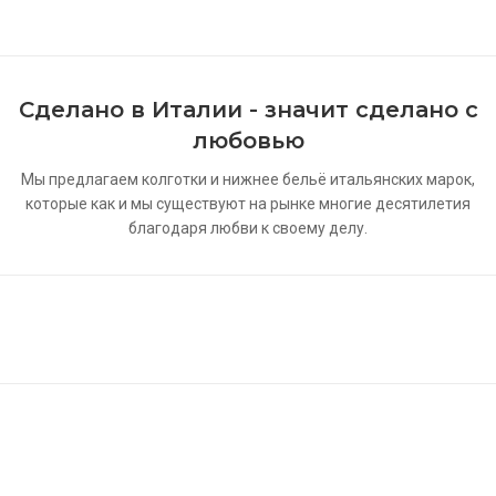
Сделано в Италии - значит сделано с
любовью
Мы предлагаем колготки и нижнее бельё итальянских марок,
которые как и мы существуют на рынке многие десятилетия
благодаря любви к своему делу.
Тонкие колготки