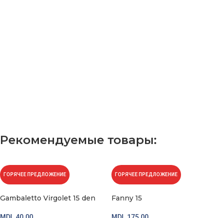
Рекомендуемые товары:
ГОРЯЧЕЕ ПРЕДЛОЖЕНИЕ
ГОРЯЧЕЕ ПРЕДЛОЖЕНИЕ
Gambaletto Virgolet 15 den
Fanny 15
MDL
40,00
MDL
175,00