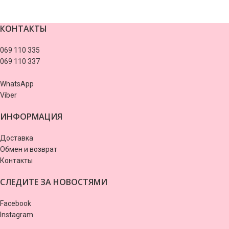
КОНТАКТЫ
valor casino
069 110 335
069 110 337
WhatsApp
Viber
ИНФОРМАЦИЯ
Доставка
Обмен и возврат
Контакты
СЛЕДИТЕ ЗА НОВОСТЯМИ
Facebook
Instagram