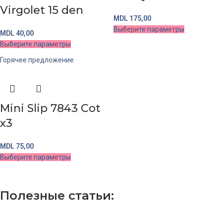
Virgolet 15 den
MDL
175,00
Выберите параметры
MDL
40,00
Выберите параметры
Горячее предложение
Mini Slip 7843 Cot
x3
MDL
75,00
Выберите параметры
Полезные статьи: