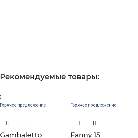
Рекомендуемые товары:
Горячее предложение
Горячее предложение
Gambaletto
Fanny 15